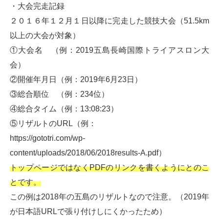
・大会完走記録
２０１６年１２月１日以降に完走した競技大会（
51.5km
以上の大会が対象）
①大会名 （例：2019五島長崎国際トライアスロン大
会）
②開催年月日（例：2019年6月23日）
③総合順位 （例：234位）
④総合タイム（例：13:08:23）
⑤リザルトのURL（例：
https://gototri.com/wp-
content/uploads/2018/06/2018results-A.pdf）
トップページではなく
PDF
のリンクを書くようにとのこ
とです。
この例は2018年の五島のリザルトなので注意。（2019年
が日本語URLで張り付けしにくかったため）