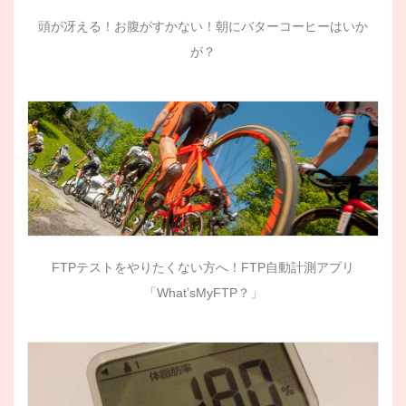
頭が冴える！お腹がすかない！朝にバターコーヒーはいか
が？
FTPテストをやりたくない方へ！FTP自動計測アプリ
「What’sMyFTP？」