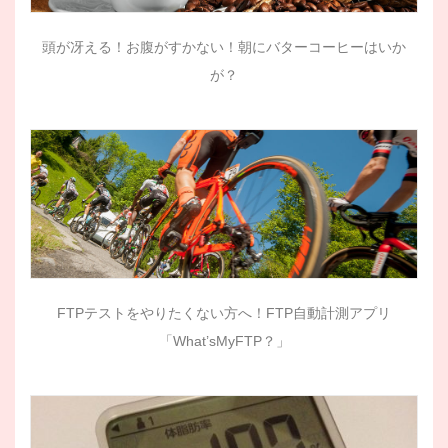
頭が冴える！お腹がすかない！朝にバターコーヒーはいか
が？
FTPテストをやりたくない方へ！FTP自動計測アプリ
「What’sMyFTP？」