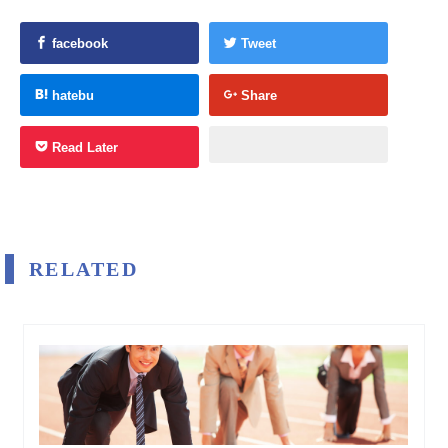
facebook
Tweet
hatebu
Share
Read Later
RELATED