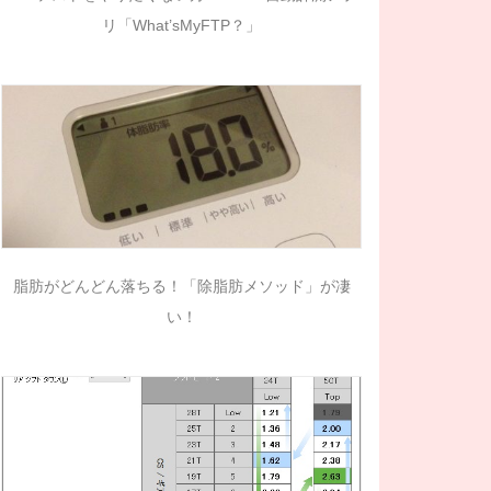
リ「What’sMyFTP？」
脂肪がどんどん落ちる！「除脂肪メソッド」が凄
い！