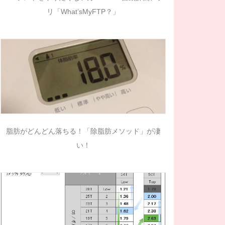
リ「What’sMyFTP？」
脂肪がどんどん落ちる！「除脂肪メソッド」が凄
い！